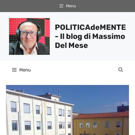
Vai
Menu
al
contenuto
POLITICAdeMENTE
- Il blog di Massimo
Del Mese
Menu