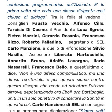
confusione programmatica dell’Azienda. E’ la
prima volta che vedo una classe dirigente così
chiusa al dialogo
“. Tra la folla si vedono i
Consiglieri
Fausto vecchio, Alfonso Cillo,
Tarcisio Di Cosmo
, il Presidente
Luca Sgroia,
Pietro Mazzini, Gerardo Rosania, Francesco
Rizzo, Roberto Palladino,
il segretario di SEL
Carlo Manzione
, e quello di Rifondazione
Silvio
Masillo
, l’Assessore
Liberato Martucciello,
Annarita Bruno, Adolfo Lavorgna, Ilario
Massarelli, Francesco Bello
, e quest’ultimo ci
dice: “
Non è una difesa campanilistica, ma una
difesa territoriale, e per questo siamo contro
questo disegno che tende ad orientare l’utenza
altrove, depotenziando ora Eboli, ora Battipaglia,
uniti in un solo obiettivo di cancellare la Sanità in
quest’area
“.
Carlo Manzione di SEL
ci consegna
la sua preoccupata dichiarazione: “
Siamo uniti