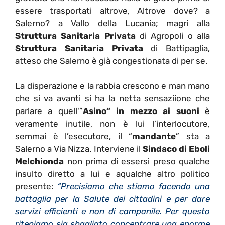
essere trasportati altrove, Altrove dove? a
Salerno? a Vallo della Lucania; magri alla
Struttura Sanitaria Privata
di Agropoli o alla
Struttura Sanitaria Privata
di Battipaglia,
atteso che Salerno è già congestionata di per se.
La disperazione e la rabbia crescono e man mano
che si va avanti si ha la netta sensaziione che
parlare a quell'”
Asino” in mezzo ai suoni
è
veramente inutile, non è lui l’interlocutore,
semmai è l’esecutore, il “
mandante
” sta a
Salerno a Via Nizza. Interviene il
Sindaco di Eboli
Melchionda
non prima di essersi preso qualche
insulto diretto a lui e aqualche altro politico
presente:
“Precisiamo che stiamo facendo una
battaglia per la Salute dei cittadini e per dare
servizi efficienti e non di campanile. Per questo
riteniamo sia sbagliato concentrare una enorme