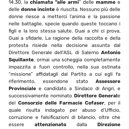
14.30, la
chiamata “alle armi
” delle
mamme
e
delle
donne incinte
è riuscita. Nessuno più delle
donne riesce a metterci l’anima e la passione
nelle battaglie, specie quando queste toccano i
figli e la loro stessa salute. Guai a chi ci prova.
Guai a sfidarle. La ragione della raccolta e della
protesta risiede nella decisione assunta dal
Direttore Generale dell’ASL di Salerno
Antonio
Squillante
, ormai una scheggia completamente
impazzita e fuori controllo, nella sua ostinata
“missione” affidatagli dal Partito a cui egli fa
riferimento, essendone stato
Assessore
Provinciale
e candidato a Sindaco di Angri, e
successivamente nominato
Direttore General
e
del
Consorzio delle Farmacie Cofaser
, per il
quale risulta indagato per abuso d’Ufficio,
corruzione e falsificazioni di bilancio, oltre che
essere
attenzionato
dalla
Direzione