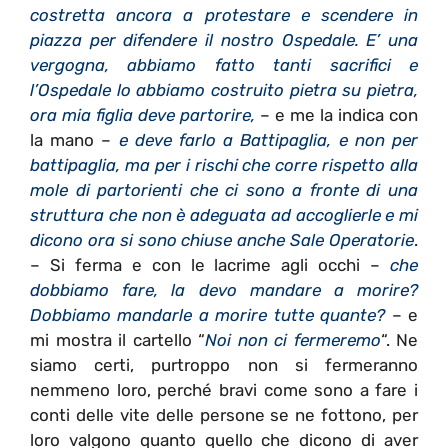
costretta ancora a protestare e scendere in
piazza per difendere il nostro Ospedale. E’ una
vergogna, abbiamo fatto tanti sacrifici e
l’Ospedale lo abbiamo costruito pietra su pietra,
ora mia figlia deve partorire,
– e me la indica con
la mano –
e deve farlo a Battipaglia, e non per
battipaglia, ma per i rischi che corre rispetto alla
mole di partorienti che ci sono a fronte di una
struttura che non è adeguata ad accoglierle e mi
dicono ora si sono chiuse anche Sale Operatorie
.
– Si ferma e con le lacrime agli occhi –
che
dobbiamo fare, la devo mandare a morire?
Dobbiamo mandarle a morire tutte quante?
– e
mi mostra il cartello “
Noi non ci fermeremo
“. Ne
siamo certi, purtroppo non si fermeranno
nemmeno loro, perché bravi come sono a fare i
conti delle vite delle persone se ne fottono, per
loro valgono quanto quello che dicono di aver