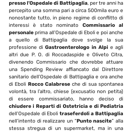
presso l’Ospedale di Battipaglia
, per tre anni ha
percepito una somma pari a circa 500mila euro e
nonostante tutto, in pieno regime di conflitto di
interessi è stato nominato
Commissario al
personale
prima all’Ospedale di Eboli e poi anche
a quello di Battipaglia dove svolge la sua
professione di
Gastroenterologo in Alpi
e agli
altri due P. O. di Roccadaspide e Oliveto Citra,
divenendo Commissario che dovrebbe attuare
una Spending Review affiancato dal Direttore
sanitario dell’Ospedale di Battipaglia e ora anche
di Eboli
Rocco Calabrese
che di sua spontanea
volontà, tra l’altro, chiese (excusatio non petita)
di essere commissariato, hanno deciso di
chiudere i Reparti di Ostetricia e di Pediatria
dell’Ospedale di Eboli
traseferdoli a Battipaglia
nell’intento di realizzare un “
Punto nascite
” alla
stessa stregua di un supermarket, ma in una