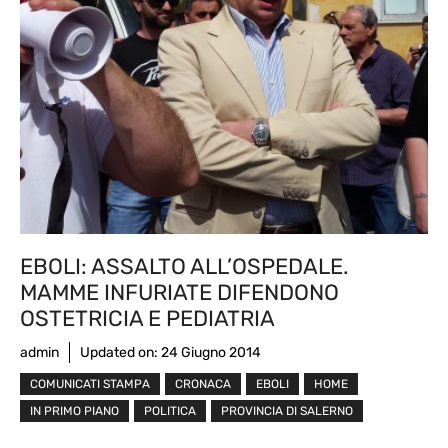
EBOLI: ASSALTO ALL’OSPEDALE.
MAMME INFURIATE DIFENDONO
OSTETRICIA E PEDIATRIA
admin
Updated on:
24 Giugno 2014
COMUNICATI STAMPA
CRONACA
EBOLI
HOME
IN PRIMO PIANO
POLITICA
PROVINCIA DI SALERNO