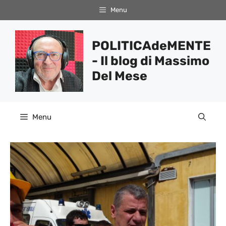
Vai
Menu
al
contenuto
POLITICAdeMENTE
- Il blog di Massimo
Del Mese
Menu