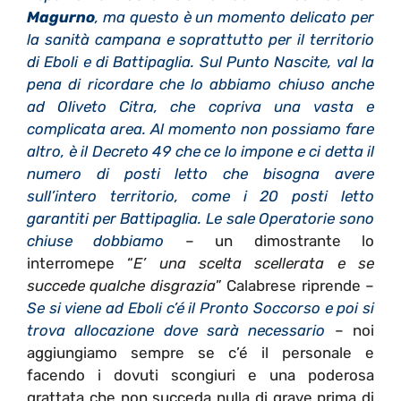
Magurno
, ma questo è un momento delicato per
la sanità campana e soprattutto per il territorio
di Eboli e di Battipaglia. Sul Punto Nascite, val la
pena di ricordare che lo abbiamo chiuso anche
ad Oliveto Citra, che copriva una vasta e
complicata area. Al momento non possiamo fare
altro, è il Decreto 49 che ce lo impone e ci detta il
numero di posti letto che bisogna avere
sull’intero territorio, come i 20 posti letto
garantiti per Battipaglia. Le sale Operatorie sono
chiuse dobbiamo
– un dimostrante lo
interromepe “
E’ una scelta scellerata e se
succede qualche disgrazia
” Calabrese riprende –
Se si viene ad Eboli c’é il Pronto Soccorso e poi si
trova allocazione dove sarà necessario
– noi
aggiungiamo sempre se c’é il personale e
facendo i dovuti scongiuri e una poderosa
grattata che non succeda nulla di grave prima di