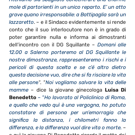
mole di partorienti in un unico reparto. E’ un atto
grave quano irresponsabile: a Battipaglia sarà un
lazzaretto
. – e il Sindaco evidentemente si rende
conto che il suo interlocutore non è in grado di
poter garantire nulla e informa ai dimostranti
dell’incontro con il DG Squillante –
Domani alle
12.00 a Salerno porteremo al DG Squillante le
nostre dimostranze, rappresenteremo i rischi e i
pericoli di questa scelta e se c’é altro dietro
questa decisione vuo, dire che si fa risciare la vita
alle person
e
“. “
Noi vogliamo salvare la vita delle
mamme
– dice la giovane ginecologa
Luisa Di
Benedetto
– “
Ho lavorato al Policlinico di Roma,
e quello che vedo quì è una vergogna, ho potuto
constatare di persona per un’emorragia che
significa la distanza, i chilometri fanno la
differenza, e la differenza vuol dire vita o morte.
–