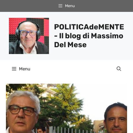
Vai
Menu
al
contenuto
POLITICAdeMENTE
- Il blog di Massimo
Del Mese
Menu