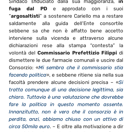
Sindaco sfiduciato dalla sua maggioranza,
in
fuga dal PD
e approdato con i suoi
“
argosaltisti
” a sostenere Cariello ma a restare
saldamente alla guida dell’Ente consortile
sebbene sa che non è affatto bene accetto
interviene sulla vicenda e attraverso alcune
dichiarazioni rese alla stampa “contesta” la
volontà del
Commissario Prefettizio Filippi
di
dismettere le due farmacie comunali e uscire dal
Consorzio: «
Mi sembra che il commissario stia
facendo politica
», e sebbene ritiene sia nella sua
facoltà prendere alcune decisioni precisa – «
Si
tratta comunque di una decisione legittima, sia
chiaro. Tuttavia è una valutazione che dovrebbe
fare la politica in questo momento assente.
Innanzitutto, non è vero che il consorzio è in
perdita, anzi, abbiamo chiuso con un attivo di
circa 50mila euro
. – E oltre alla motivazione a dir