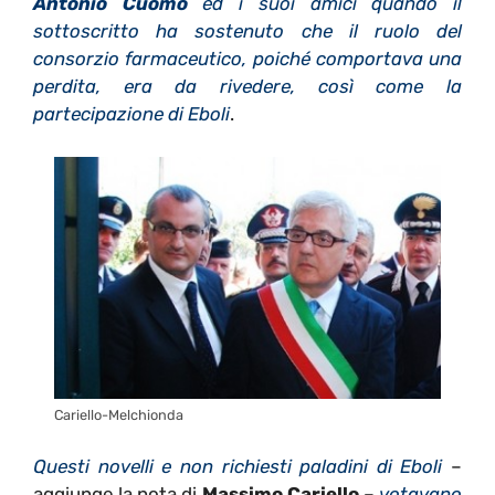
Antonio Cuomo
ed i suoi amici quando il
sottoscritto ha sostenuto che il ruolo del
consorzio farmaceutico, poiché comportava una
perdita, era da rivedere, così come la
partecipazione di Eboli
.
Cariello-Melchionda
Questi novelli e non richiesti paladini di Eboli
–
aggiunge la nota di
Massimo Cariello
–
votavano