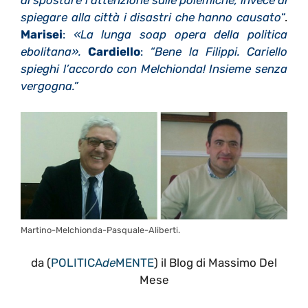
spiegare alla città i disastri che hanno causato
“
.
Marisei
:
«La lunga soap opera della politica
ebolitana».
Cardiello
:
“Bene la Filippi. Cariello
spieghi l’accordo con Melchionda! Insieme senza
vergogna.”
Martino-Melchionda-Pasquale-Aliberti.
da (
POLITICA
de
MENTE
) il Blog di Massimo Del
Mese