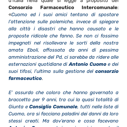
d’Italia nella quale si legge a proposito del
Consorzio Farmaceutico Intercomunale
:
«
Cuomo ed i suoi amici tentano di spostare
l’attenzione sulle polemiche, invece di spiegare
alla città i disastri che hanno causato e le
proposte ridicole che fanno
.
S
e non ci fossimo
impegnati nel risollevare le sorti della nostra
amata Eboli, affossata da anni di pessima
amministrazione del Pd, ci sarebbe da ridere alle
esternazioni quotidiane di
Antonio Cuomo
e dei
suoi tifosi, l’ultima sulla gestione del
consorzio
farmaceutico
.
E’ assurdo che coloro che hanno governato a
braccetto per 9 anni, tra cui la quasi totalità di
Giunta e
Consiglio Comunale
, tutti nelle liste di
Cuomo, ora si facciano paladini dei danni da loro
stessi creati. Ma dov’erano e cosa facevano