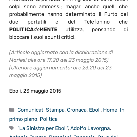
colpi sono ammessi; magari anche quelli che
probabilmente hanno determinato il Furto dei
due portatili e del Telefonino che
POLITICA
de
MENTE
utilizza, pensando di
bloccare i suoi spunti critici.
(Articolo aggiornato con la dichiarazione di
Mariesi alle ore 17.20 del 23 maggio 2015)
(Ulteriore aggiornamento: ore 23.20 del 23
maggio 2015)
Eboli, 23 maggio 2015
Categorie
Comunicati Stampa
,
Cronaca
,
Eboli
,
Home
,
In
primo piano
,
Politica
Tag
"La Sinistra per Eboli"
,
Adolfo Lavorgna
,