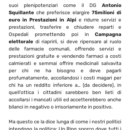
suoi plenipotenziari come il DG
Antonio
Squillante
che preferisce elargire
75milioni di
euro in Prestazioni in Alpi
e ridurre servizi e
prestazioni, trasferire e chiudere reparti e
Ospedali promettendo poi in
Campagna
elettorale
di riaprirli, si deve ripensare al ruolo
delle farmacie comunali, offrendo servizi e
prestazioni gratuite e vendendo farmaci a costi
calmierati e semmai offrire medicinali salvavita
per chi ne ha bisogno e deve pagarli
profumatamente, accollandosi i costi magari per
chi ha un reddito inferiore a… (da decidere), in
quell’ottica i cittadini sarebbero ben lieti di
accollarsi i mancati utili ed accetterebbero anche
bilanci in negativo o irrisoriamente in positivo.
Ma questo ce la dice lunga di come i nostri politici
intendono la politica: Un Ring sporco dove tutti i