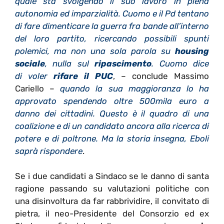
quale sta svolgendo il suo lavoro in piena
autonomia ed imparzialità. Cuomo e il Pd tentano
di fare dimenticare la guerra fra bande all’interno
del loro partito, ricercando possibili spunti
polemici, ma non una sola parola su
housing
sociale
, nulla sul
ripascimento
. Cuomo dice
di voler
rifare il PUC
, – conclude Massimo
Cariello –
quando la sua maggioranza lo ha
approvato spendendo oltre 500mila euro a
danno dei cittadini. Questo è il quadro di una
coalizione e di un candidato ancora alla ricerca di
potere e di poltrone. Ma la storia insegna, Eboli
saprà rispondere
.
Se i due candidati a Sindaco se le danno di santa
ragione passando su valutazioni politiche con
una disinvoltura da far rabbrividire, il convitato di
pietra, il neo-Presidente del Consorzio ed ex