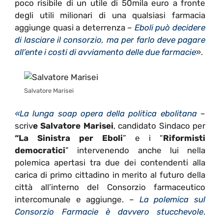
poco risibile di un utile di 50mila euro a fronte
degli utili milionari di una qualsiasi farmacia
aggiunge quasi a deterrenza –
Eboli può decidere
di lasciare il consorzio, ma per farlo deve pagare
all’ente i costi di avviamento delle due farmacie
».
Salvatore Marisei
«La lunga soap opera della politica ebolitana
–
scriv
e Salvatore Marisei
, candidato Sindaco per
“La Sinistra per Eboli
” e i “
Riformisti
democratici
” intervenendo anche lui nella
polemica apertasi tra due dei contendenti alla
carica di primo cittadino in merito al futuro della
città all’interno del Consorzio farmaceutico
intercomunale e aggiunge. –
La polemica sul
Consorzio Farmacie è davvero stucchevole
.