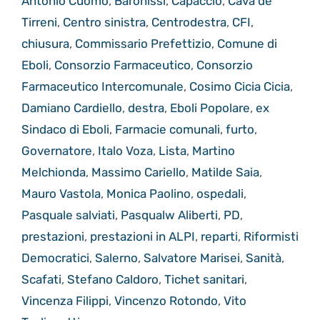
Antonio Cuomo
,
Baronissi
,
Capaccio
,
Cava de'
Tirreni
,
Centro sinistra
,
Centrodestra
,
CFI
,
chiusura
,
Commissario Prefettizio
,
Comune di
Eboli
,
Consorzio Farmaceutico
,
Consorzio
Farmaceutico Intercomunale
,
Cosimo Cicia Cicia
,
Damiano Cardiello
,
destra
,
Eboli Popolare
,
ex
Sindaco di Eboli
,
Farmacie comunali
,
furto
,
Governatore
,
Italo Voza
,
Lista
,
Martino
Melchionda
,
Massimo Cariello
,
Matilde Saia
,
Mauro Vastola
,
Monica Paolino
,
ospedali
,
Pasquale salviati
,
Pasqualw Aliberti
,
PD
,
prestazioni
,
prestazioni in ALPI
,
reparti
,
Riformisti
Democratici
,
Salerno
,
Salvatore Marisei
,
Sanità
,
Scafati
,
Stefano Caldoro
,
Tichet sanitari
,
Vincenza Filippi
,
Vincenzo Rotondo
,
Vito